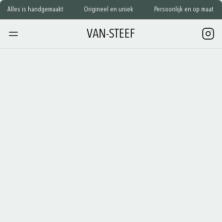
Alles is handgemaakt
Origineel en uniek
Persoonlijk en op maat
VAN-STEEF